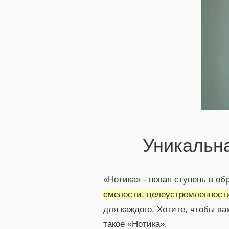
Уникальн
«Нотика» - новая ступень в о
смелости, целеустремленност
для каждого. Хотите, чтобы ва
такое «Нотика».