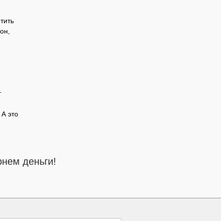
тить
он,
т
 А это
нем деньги!