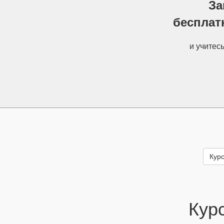
За
бесплат
и учитес
Курс
Кур