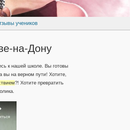
тзывы учеников
ве-на-Дону
есь к нашей школе. Вы готовы
 вы на верном пути! Хотите,
ствием
?! Хотите превратить
олика.