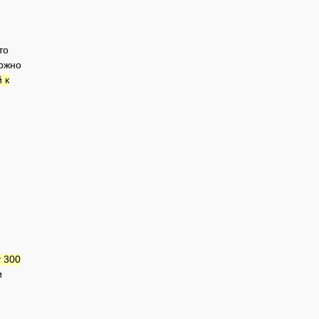
то
можно
 к
т 300
и