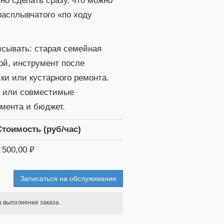
о сделать сразу, что можно
расплывчатого «по ходу
исывать: старая семейная
ой, инструмент после
ки или кустарного ремонта.
е или совместимые
мента и бюджет.
Стоимость (руб/час)
2 500,00 ₽
Записаться на обслуживание
а выполнение заказа.