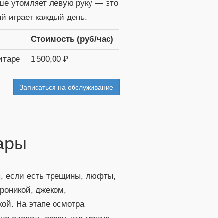
ьше утомляет левую руку — это
ый играет каждый день.
Стоимость (руб/час)
итаре
1 500,00 ₽
Записаться на обслуживание
ары
ы, если есть трещины, люфты,
роникой, джеком,
ой. На этапе осмотра