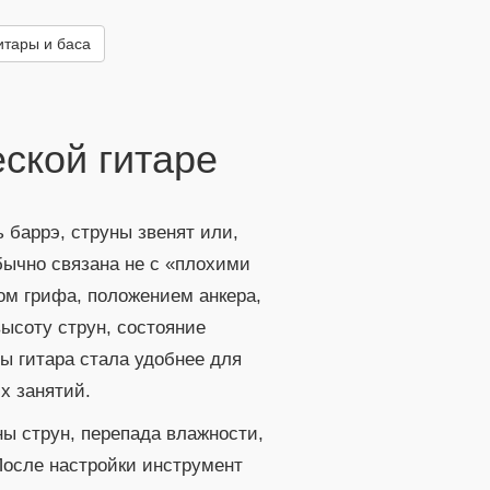
итары и баса
еской гитаре
 баррэ, струны звенят или,
бычно связана не с «плохими
бом грифа, положением анкера,
ысоту струн, состояние
ы гитара стала удобнее для
их занятий.
ны струн, перепада влажности,
 После настройки инструмент