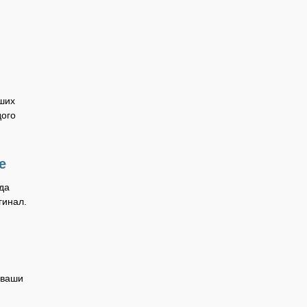
ших
дого
е
да
гинал.
 ваши